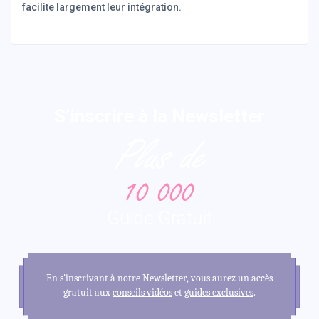
facilite largement leur intégration.
S’inscrire à la Newsletter
Plus de
10 000
Guide Gratuit
En s'inscrivant à notre Newsletter, vous aurez un accès
gratuit aux
conseils vidéos
et
guides exclusives
.