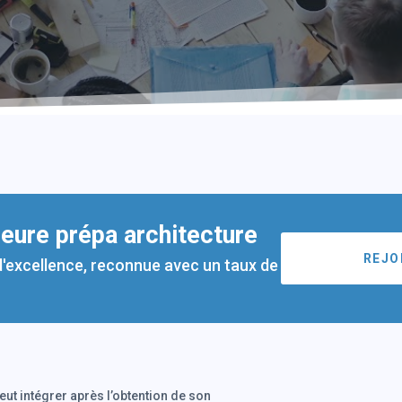
leure prépa architecture
REJO
d'excellence, reconnue avec un taux de
eut intégrer après l’obtention de son