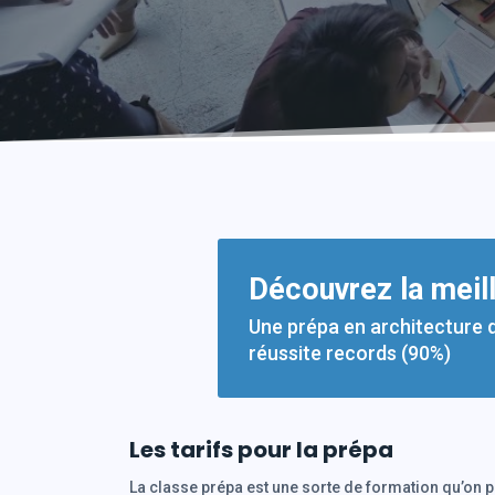
Découvrez la meil
Une prépa en architecture 
réussite records (90%)
Les tarifs pour la prépa
La classe prépa est une sorte de formation qu’on p