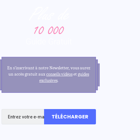
Plus de
10 000
Guide Gratuit
En s'inscrivant à notre Newsletter, vous aurez
un accès gratuit aux
conseils vidéos
et
guides
exclusives
.
TÉLÉCHARGER