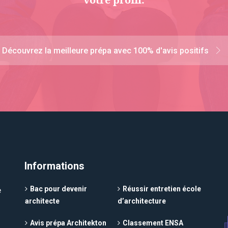
Découvrez la meilleure prépa avec 100% d'avis positifs
Informations
Bac pour devenir
Réussir entretien école
e
architecte
d’architecture
Avis prépa Architekton
Classement ENSA