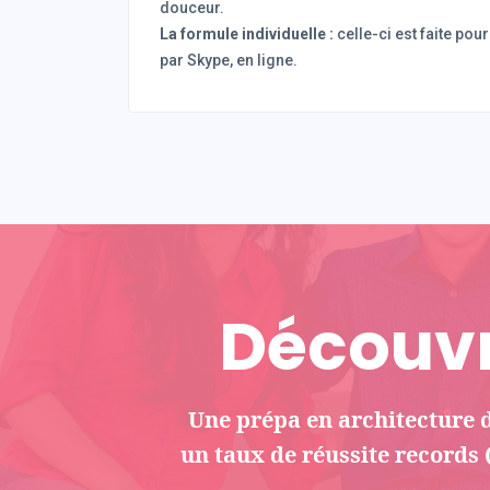
douceur.
La formule individuelle :
celle-ci est faite pour
par Skype, en ligne.
Découvr
Une prépa en architecture d
un taux de réussite records (